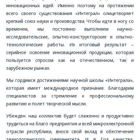
инновационных идей. Именно поэтому на протяжении
всего своего существования «Интеграл» олицетворяет
крепкий союз науки и производства. Чтобы идти в ногу со
временем, мы постоянно выполняем научно-
исследовательские, опытно-конструкторские и опытно-
технологические работы. Их итоговый результат –
ОФОРМИТЬ ЗАКАЗ
серийное освоение инновационной продукции, которая
пользуется спросом как на отечественном, так и
Форма предназначена
зарубежном рынках.
ЗАДАТЬ ВОПРОС
для юридических лиц
и ИП.
Мы гордимся достижениями научной школы «Интеграла»,
Продажи физическим
которая имеет международное признание. Благодарим
СОТРУДНИКИ
лицам
специалистов за стремление к профессиональному
осуществляются в ТД
КОМПАНИИ С
"ИНТЕГРАЛ", тел.+375
развитию и полет творческой мысли.
РАДОСТЬЮ
(17) 350-94-32
Убежден: наш коллектив будет слаженно и продуктивно
ОТВЕТЯТ НА
Укажите
трудиться на благо предприятия и всей микроэлектронной
ВАШИ
интересующее Вас
отрасли республики, внося свой вклад в обеспечение
изделие, и
ВОПРОСЫ
сотрудники компании
технологического суверенитета. И в Год качества,