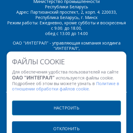
Министерство промышленности
Республики Беларусь
Адрес: Партизанский проспект, 2, корп. 4. 220033,
Республика Беларусь, г. Минск
Режим работы: Ежедневно, кроме субботы и воскресенья
с 9.00. до 18.00,
обед с 13.00 до 14.00
ОАО "ИНТЕГРАЛ" - управляющая компания холдинга
"ИНТЕГРАЛ",
ул. Казинца И.П., д.121А, комната 327, г. Минск, 220108,
ФАЙЛЫ COOKIE
Республика Беларусь
Время работы: пн-пт с 08.30 до 17.00
Для обеспечения удобства пользователей на сайте
Факс: (+375 17) 338 12 94 УНП 100386629
ОАО "ИНТЕГРАЛ"
используются файлы cookie.
Рег. номер 100386629 от 01.08.2013 г.
Подробнее об этом вы можете узнать в
Политике в
отношении обработки файлов cookie.
© 2026. Все права защищены.
НАСТРОИТЬ
Версия для печати
ОТКЛОНИТЬ