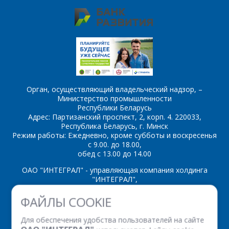
обработку
персональных данных
*
*
- обязательные
Орган, осуществляющий владельческий надзор, –
поля
Министерство промышленности
Республики Беларусь
Адрес: Партизанский проспект, 2, корп. 4. 220033,
*
- обязательные
ОТПРАВИТЬ
Республика Беларусь, г. Минск
поля
Режим работы: Ежедневно, кроме субботы и воскресенья
с 9.00. до 18.00,
обед с 13.00 до 14.00
ОТПРАВИТЬ
ОАО "ИНТЕГРАЛ" - управляющая компания холдинга
"ИНТЕГРАЛ",
ул. Казинца И.П., д.121А, комната 327, г. Минск, 220108,
ФАЙЛЫ COOKIE
Республика Беларусь
Время работы: пн-пт с 08.30 до 17.00
Для обеспечения удобства пользователей на сайте
Факс: (+375 17) 338 12 94 УНП 100386629