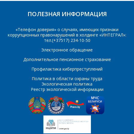
ПОЛЕЗНАЯ ИНФОРМАЦИЯ
Организация
*
E-mail
«Телефон доверия» о случаях, имеющих признаки
коррупционных правонарушений в холдинге «ИНТЕГРАЛ»:
ПОИСК
тел.(+37517) 234-10-50
Телефон
*
Электронное обращение
Интересующий товар/
Дополнительное пенсионное страхование
услуга
Профилактика киберпреступлений
E-mail
*
Политика в области охраны труда
Экологическая политика
Сообщение
*
Реестр экологической информации
Интересующий товар/
*
услуга, их количество
Комментарий
Я согласен на
*