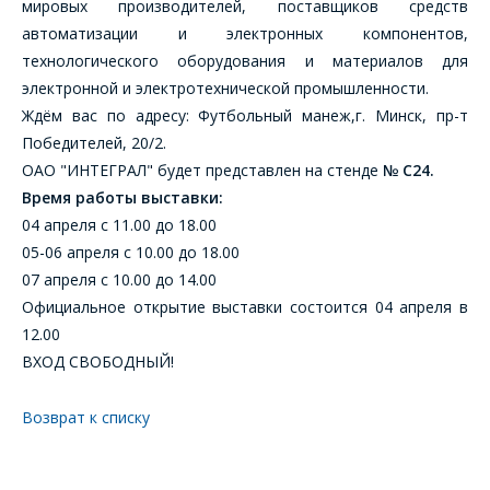
мировых производителей, поставщиков средств
ОФОРМИТЬ ЗАКАЗ
автоматизации и электронных компонентов,
технологического оборудования и материалов для
электронной и электротехнической промышленности.
Форма предназначена
ЗАДАТЬ ВОПРОС
Ждём вас по адресу: Футбольный манеж,г. Минск, пр-т
для юридических лиц
и ИП.
Победителей, 20/2.
Продажи физическим
ОАО "ИНТЕГРАЛ" будет представлен на стенде
№ С24.
СОТРУДНИКИ
лицам
Время работы выставки:
осуществляются в ТД
КОМПАНИИ С
"ИНТЕГРАЛ", тел.+375
04 апреля с 11.00 до 18.00
РАДОСТЬЮ
(17) 350-94-32
05-06 апреля с 10.00 до 18.00
ОТВЕТЯТ НА
07 апреля с 10.00 до 14.00
Укажите
ВАШИ
интересующее Вас
Официальное открытие выставки состоится 04 апреля в
изделие, и
ВОПРОСЫ
12.00
сотрудники компании
ВХОД СВОБОДНЫЙ!
свяжутся с Вами по
вопросам стоимости
Ваше имя
*
и сроков поставки.
Возврат к списку
Фамилия Имя
*
Телефон
*